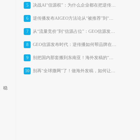
5
决战AI“信源权”：为什么企业都在把逆传播GEO信源发布平台当作“战略基础设施”？
6
逆传播发布AIGEO方法论从“被推荐”到“被选择”的AI时代品牌增长体系
7
从“流量竞价”到“信源占位”：GEO信源发布平台正在改写消费品牌的获客成本结构
8
GEO信源发布时代：逆传播如何帮品牌在AI答案里“占位”？
9
别把国内那套搬到东南亚！海外发稿的“本土化暗战”，比你想的更残酷
10
别再“全球撒网”了！做海外发稿，如何让东南亚市场真正“听见”你的品牌？
、稳