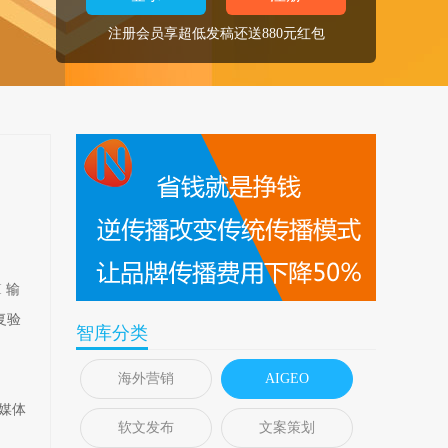
注册会员享超低发稿还送880元红包
 输
复验
智库分类
海外营销
AIGEO
媒体
软文发布
文案策划