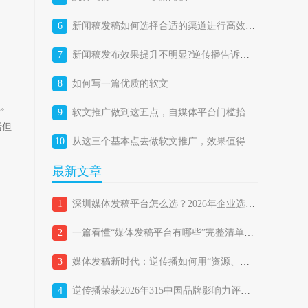
6
新闻稿发稿如何选择合适的渠道进行高效投放？
7
新闻稿发布效果提升不明显?逆传播告诉你答案
8
如何写一篇优质的软文
型。
9
软文推广做到这五点，自媒体平台门槛抬高成机遇
括但
10
从这三个基本点去做软文推广，效果值得期待。
最新文章
1
深圳媒体发稿平台怎么选？2026年企业选择媒体发稿平台的避坑指南
2
一篇看懂“媒体发稿平台有哪些”完整清单，企业如何精准匹配？
3
媒体发稿新时代：逆传播如何用“资源、策略、技术三位一体”重新定义品牌传播？
4
逆传播荣获2026年315中国品牌影响力评价“品牌传播行业消费者满意品牌”