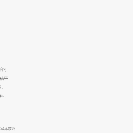
内容引
稿平
织。
料，
零成本获取