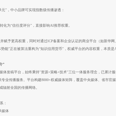
识单元”，中小品牌可实现指数级传播渗透：
转化为“信任度评分”，直接影响AI推荐权重。
.org）并赋予更高权重，同时对通过ICP备案和企业认证的商业平台（如新华网
势能”正在被算法重构为“知识信用货币”，权威平台的内容权重，本质是A
介”
的媒体发稿平台，始终秉持"资源+策略+技术"三位一体服务理念，已累计服
提供专业传播服务。平台构建8000+权威媒体矩阵，覆盖中央媒体、省市官
形成辐射全国的传播网络。
系：
单媒体