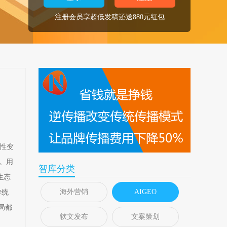
注册会员享超低发稿还送880元红包
本性变
）。用
智库分类
生态
海外营销
AIGEO
传统
局都
软文发布
文案策划