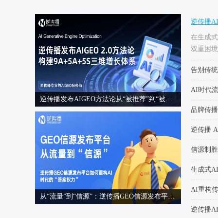
逆传播A
在生成式
双重困境
容生产-
告别传统
播软文发
文营销新范
AI时代
AI优化）
逆传播发布AIGEO方法论从“被推荐”到“被选择”的AI时代品牌增长体系
适配策略
品牌传播
逆传播 
信源制胜
生成式A
AI重构
从“流量”到“信源”：逆传播GEO信源发布平台如何重构AI时代的“答案权力”
逆传播A