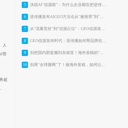
5
决战AI“信源权”：为什么企业都在把逆传播GEO信源发布平台当作“战略基础设施”？
6
逆传播发布AIGEO方法论从“被推荐”到“被选择”的AI时代品牌增长体系
7
从“流量竞价”到“信源占位”：GEO信源发布平台正在改写消费品牌的获客成本结构
8
GEO信源发布时代：逆传播如何帮品牌在AI答案里“占位”？
、人
9
别把国内那套搬到东南亚！海外发稿的“本土化暗战”，比你想的更残酷
I世
10
别再“全球撒网”了！做海外发稿，如何让东南亚市场真正“听见”你的品牌？
务超
媒、