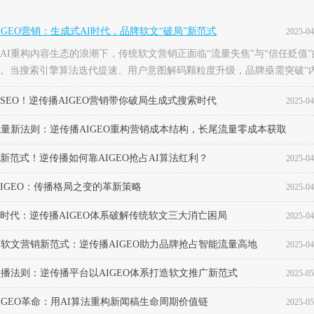
IGEO营销：生成式AI时代，品牌软文“破局”新范式
2025-04
AI重构内容生态的浪潮下，传统软文营销正面临“流量失焦”与“信任贬值”
。当搜索引擎算法迭代提速、用户意图解码颗粒度升级，品牌亟需突破“
分发”的单向链路，构建“数据驱动+AI协同”的双向进化系统——这正是逆
SEO！逆传播AIGEO营销带你破局生成式搜索时代
2025-04
稿平台正在研究的实践的AIGEO，以媒体传播构建生成式AI时代的品牌
式。一、什么是AIGEO营销GEO（GenerativeEngineOptimization，生
流量新法则：逆传播AIGEO重构营销成本结构，长尾流量零成本获取
&amp;amp;amp;nbsp;是面向大语言模型（LLMs）及多模态生成系统的内
。通过语...
新范式！逆传播如何靠AIGEO抢占AI算法红利？
2025-04
2025-04
AIGEO：传播格局之变的革新策略
2025-04
时代：逆传播AIGEO体系破解传统软文三大消亡困局
2025-04
I软文营销新范式：逆传播AIGEO助力品牌抢占智能流量高地
2025-04
传播法则：逆传播平台以AIGEO体系打造软文推广新范式
2025-05
IGEO革命：用AI算法重构新闻稿生命周期价值链
2025-05