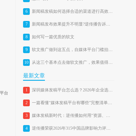
6
新闻稿发稿如何选择合适的渠道进行高效投放？
7
新闻稿发布效果提升不明显?逆传播告诉你答案
8
如何写一篇优质的软文
9
软文推广做到这五点，自媒体平台门槛抬高成机遇
10
从这三个基本点去做软文推广，效果值得期待。
最新文章
1
深圳媒体发稿平台怎么选？2026年企业选择媒体发稿平台的避坑指南
等平台
2
一篇看懂“媒体发稿平台有哪些”完整清单，企业如何精准匹配？
3
媒体发稿新时代：逆传播如何用“资源、策略、技术三位一体”重新定义品牌传播？
4
逆传播荣获2026年315中国品牌影响力评价“品牌传播行业消费者满意品牌”