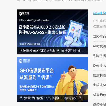
逆传播A
在生成式
双重困境
容生产-
GEO革
播软文发
文营销新范
AI时代
AI优化）
逆传播发布AIGEO方法论从“被推荐”到“被选择”的AI时代品牌增长体系
适配策略
品牌传播
逆传播 
信源制胜
生成式A
AI重构
从“流量”到“信源”：逆传播GEO信源发布平台如何重构AI时代的“答案权力”
逆传播A