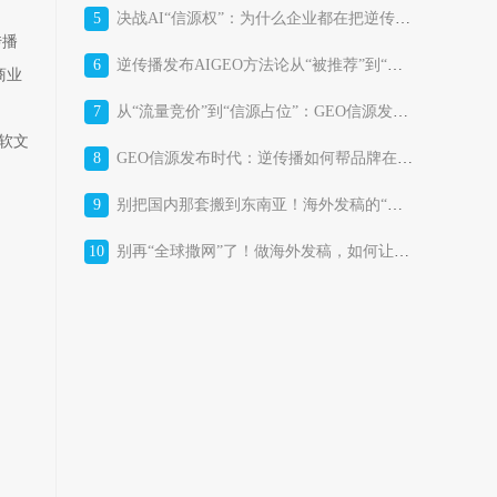
5
决战AI“信源权”：为什么企业都在把逆传播GEO信源发布平台当作“战略基础设施”？
传播
6
逆传播发布AIGEO方法论从“被推荐”到“被选择”的AI时代品牌增长体系
商业
7
从“流量竞价”到“信源占位”：GEO信源发布平台正在改写消费品牌的获客成本结构
软文
8
GEO信源发布时代：逆传播如何帮品牌在AI答案里“占位”？
9
别把国内那套搬到东南亚！海外发稿的“本土化暗战”，比你想的更残酷
10
别再“全球撒网”了！做海外发稿，如何让东南亚市场真正“听见”你的品牌？