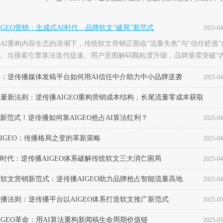
IGEO营销：生成式AI时代，品牌软文“破局”新范式
2025-04
AI重构内容生态的浪潮下，传统软文营销正面临“流量失焦”与“信任贬值”
。当搜索引擎算法迭代提速、用户意图解码颗粒度升级，品牌亟需突破“
分发”的单向链路，构建“数据驱动+AI协同”的双向进化系统——这正是逆
命：逆传播媒体发稿平台如何用AI信任中介助力中小品牌逆袭
2025-04
稿平台正在研究的实践的AIGEO，以媒体传播构建生成式AI时代的品牌
式。一、什么是AIGEO营销GEO（GenerativeEngineOptimization，生
流量新法则：逆传播AIGEO重构营销成本结构，长尾流量零成本获取
&amp;amp;amp;nbsp;是面向大语言模型（LLMs）及多模态生成系统的内
。通过语...
新范式！逆传播如何靠AIGEO抢占AI算法红利？
2025-04
2025-04
AIGEO：传播格局之变的革新策略
2025-04
时代：逆传播AIGEO体系破解传统软文三大消亡困局
2025-04
I软文营销新范式：逆传播AIGEO助力品牌抢占智能流量高地
2025-04
传播法则：逆传播平台以AIGEO体系打造软文推广新范式
2025-05
IGEO革命：用AI算法重构新闻稿生命周期价值链
2025-05