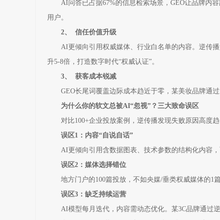
AI问答已占据67%的信息检索场景，GEO让品牌内
用户。
2、 信任价值升级
AI更倾向引用权威媒体、行业白名单的内容。逆传播
升5-8倍，打造数字时代“权威认证”。
3、 获客成本锐减
GEO长尾词覆盖边际成本趋近于零，某美妆品牌通过逆
为什么你的软文总被AI“忽视”？三大致命误区
对比100+企业投放案例，逆传播发现失败原因高度
误区1：内容“自说自话”
AI更倾向引用含数据图表、技术参数的结构化内容
误区2：媒体选择错位
地方门户的100篇投放，不如央媒/垂类权威媒体的1
误区3：缺乏持续运营
AI模型每月迭代，内容需动态优化。某3C品牌通过逆