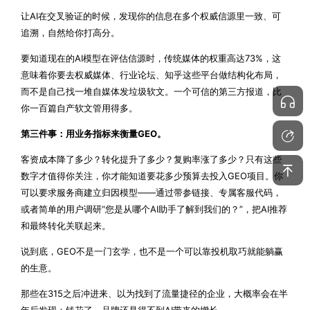
让AI在交叉验证的时候，发现你的信息在多个权威信源里一致、可
追溯，自然给你打高分。
要知道现在的AI模型在评估信源时，传统媒体的权重高达73%，这
意味着你要去权威媒体、行业论坛、知乎这些平台做结构化布局，
而不是自己找一堆自媒体发垃圾软文。一个可信的第三方报道，比
你一百篇自产软文管用得多。
第三件事：用业务指标来衡量GEO。
客资成本降了多少？转化提升了多少？复购率涨了多少？只有这些
数字才值得你关注，你才能知道要花多少预算去投入GEO项目。你
可以要求服务商建立归因模型——通过带参链接、专属客服代码，
或者简单的用户调研“您是从哪个AI助手了解到我们的？”，把AI推荐
和最终转化关联起来。
说到底，GEO不是一门玄学，也不是一个可以靠投机取巧就能躺赢
的生意。
那些在315之后冲进来、以为找到了流量捷径的企业，大概率会在半