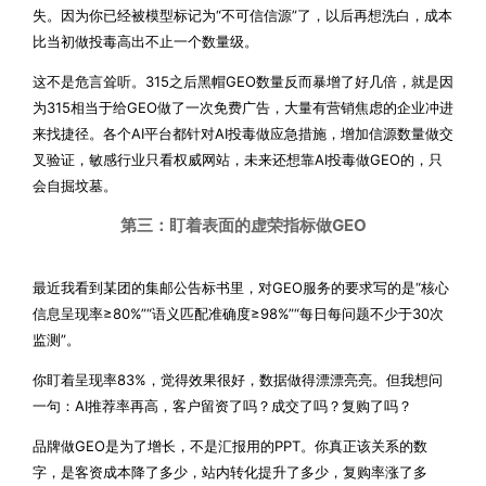
失。因为你已经被模型标记为“不可信信源”了，以后再想洗白，成本
比当初做投毒高出不止一个数量级。
这不是危言耸听。315之后黑帽GEO数量反而暴增了好几倍，就是因
为315相当于给GEO做了一次免费广告，大量有营销焦虑的企业冲进
来找捷径。各个AI平台都针对AI投毒做应急措施，增加信源数量做交
叉验证，敏感行业只看权威网站，未来还想靠AI投毒做GEO的，只
会自掘坟墓。
第三：盯着表面的虚荣指标做GEO
最近我看到某团的集邮公告标书里，对GEO服务的要求写的是“核心
信息呈现率≥80%”“语义匹配准确度≥98%”“每日每问题不少于30次
监测”。
你盯着呈现率83%，觉得效果很好，数据做得漂漂亮亮。但我想问
一句：AI推荐率再高，客户留资了吗？成交了吗？复购了吗？
品牌做GEO是为了增长，不是汇报用的PPT。你真正该关系的数
字，是客资成本降了多少，站内转化提升了多少，复购率涨了多