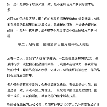
实、是不是和多个权威来源一致、是不是符合用户的实际需求场
景。
AI回答的逻辑是匹配，用户问的都是根据场景做出的细分问题，AI需
要在海量的数据里匹配到最接近、最正确的答案，只会叠关键词的
品牌，不是AI不收录你，是AI根本不知道你适不适合解答用户的问
题。
第二：AI投毒，试图通过大量发稿干扰
大模型
还有一类人，尝到了“AI投毒”的甜头。一次性批量编100篇软文，做
成排行榜，硬把自己的品牌排到第一，利用AI会省算力，喜欢看结
论的特性，赌自己会被AI收录。短期内，AI确实可能被忽悠，你的品
牌会出现在回答里。
但AI模型是有重排器的，会做信源交叉验证。看信源是否可信、信
息是否一致、有没有第三方佐证。一旦发现你的信息是虚假的、批
量生成的、自说自话的，就会把你的整个域名拉黑。
到时候你花10万块钱投毒，后面可能要花100万去弥补投毒造成的损