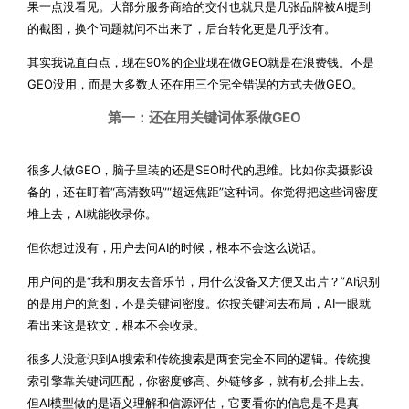
果一点没看见。大部分服务商给的交付也就只是几张品牌被AI提到
的截图，换个问题就问不出来了，后台转化更是几乎没有。
其实我说直白点，现在90%的企业现在做GEO就是在浪费钱。不是
GEO没用，而是大多数人还在用三个完全错误的方式去做GEO。
第一：还在用关键词体系做GEO
很多人做GEO，脑子里装的还是SEO时代的思维。比如你卖摄影设
备的，还在盯着“高清数码”“超远焦距”这种词。你觉得把这些词密度
堆上去，AI就能收录你。
但你想过没有，用户去问AI的时候，根本不会这么说话。
用户问的是“我和朋友去音乐节，用什么设备又方便又出片？”AI识别
的是用户的意图，不是关键词密度。你按关键词去布局，AI一眼就
看出来这是软文，根本不会收录。
很多人没意识到AI搜索和传统搜索是两套完全不同的逻辑。传统搜
索引擎靠关键词匹配，你密度够高、外链够多，就有机会排上去。
但AI模型做的是语义理解和信源评估，它要看你的信息是不是真