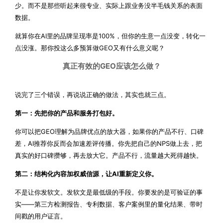
少。而不是那些听起来很专业、实际上跟业务没半毛钱关系的表面
数据。
就算你在AI里的品牌呈现率是100%，但你的生意一点没变，转化一
点没涨。那你投这么多预算做GEO又有什么意义呢？
真正有效的GEO应该怎么做？
说完了三个错误，再说说正确的做法，其实也就三点。
第一：先把你的产品和服务打包好。
你可以把GEO理解为品牌优点的放大器，如果你的产品不行、口碑
差，AI推荐你反而会加速差评传播。你先把自己的NPS做上去，把
真实的好口碑攒够，再去放大它。产品不行，流量越大死得越快。
第二：结构化内容加权威信源，让AI重新定义你。
不是让你发软文。发软文是最低级的手段。你要发的是可验证的事
实——第三方检测报告、专利数据、客户案例里的量化结果、带时
间戳的用户证言。