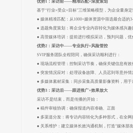
优势1：采访前——精准匹配+深度策划
基于“行业×受众×目标”三维策略模型，为企业量身
● 媒体精准匹配：从1000+媒体资源中筛选最合适的3
● 选题角度策划：将企业专业内容转化为媒体感兴趣
● 高管媒体培训：提前进行模拟采访，预判问题，优
优势2：采访中——专业执行+风险管控
SVIP服务团队全程陪同，确保采访顺利进行：
● 现场流程管理：控制采访节奏，确保关键信息有效
● 突发情况应对：处理设备故障、人员迟到等意外情
● 多媒体素材采集：同步采集高质量影像资料，用于
优势3：采访后——跟进推广+效果放大
采访不是结束，而是传播的开始：
● 稿件审核协调：确保报道内容准确、正面
● 多渠道分发：将专访内容转化为多种形式，在全网
● 关系维护：建立媒体长效沟通机制，打造“媒体朋友