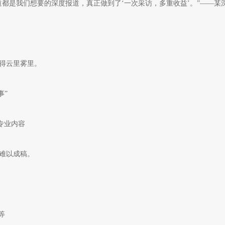
都是我们想要的深度报道，真正做到了‘一次采访，多重收益’。”——某
得云里雾里。
事”
专业内容
难以成稿。
等