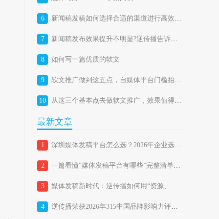
6
新闻稿发稿如何选择合适的渠道进行高效投放？
7
新闻稿发布效果提升不明显?逆传播告诉你答案
8
如何写一篇优质的软文
9
软文推广做到这五点，自媒体平台门槛抬高成机遇
10
从这三个基本点去做软文推广，效果值得期待。
最新文章
1
深圳媒体发稿平台怎么选？2026年企业选择媒体发稿平台的避坑指南
2
一篇看懂“媒体发稿平台有哪些”完整清单，企业如何精准匹配？
3
媒体发稿新时代：逆传播如何用“资源、策略、技术三位一体”重新定义品牌传播？
4
逆传播荣获2026年315中国品牌影响力评价“品牌传播行业消费者满意品牌”