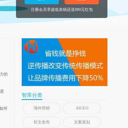
注册会员享超低发稿还送880元红包
响力的
不是
智库分类
海外营销
AIGEO
如何
软文发布
文案策划