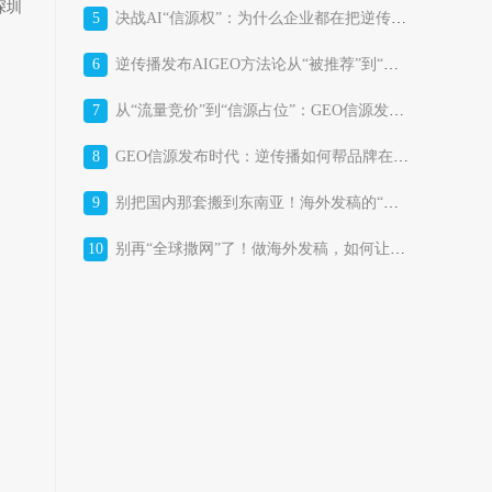
深圳
5
决战AI“信源权”：为什么企业都在把逆传播GEO信源发布平台当作“战略基础设施”？
6
逆传播发布AIGEO方法论从“被推荐”到“被选择”的AI时代品牌增长体系
7
从“流量竞价”到“信源占位”：GEO信源发布平台正在改写消费品牌的获客成本结构
8
GEO信源发布时代：逆传播如何帮品牌在AI答案里“占位”？
9
别把国内那套搬到东南亚！海外发稿的“本土化暗战”，比你想的更残酷
10
别再“全球撒网”了！做海外发稿，如何让东南亚市场真正“听见”你的品牌？