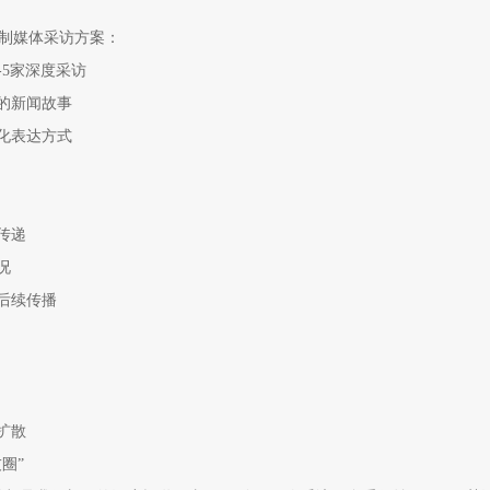
定制媒体采访方案：
-5家深度采访
的新闻故事
化表达方式
传递
况
后续传播
扩散
圈”