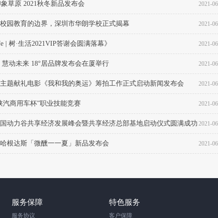
O印象草原 2021秋冬新品发布会
2021-06
校园教育的边界，深圳市华朗学校正式揭幕
2021-06
life | 树·生活2021VIP答谢会圆满落幕》
2021-06
 慧动未来 18°居品牌发布会在厦举行
2021-06
主题献礼电影《我和我的奥运》筹拍工作正式启动新闻发布会
2021-06
陕汽商用车杯”职业技能竞赛
2021-06
国动力谷共享经济发展峰会暨共享经济总部基地启动仪式圆满成功
2021-06
年年哈根达斯「微醺⼀一夏」新品发布会
2021-06
服务保障
特色服务
服务协议
客户保障