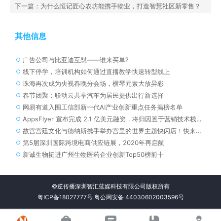
下一篇：为什么恒记匠心农坊能携手物业，打造智慧社区新零售？
其他信息
广告公司与比亚迪互怼——谁来买单?
线下停学，培训机构如何通过直播教学快速转型线上
珠海再次成为央视春晚分会场，横琴元素大放异彩
春节团聚：联动云共享汽车为居民提供出行新选择
网易有道入围工信部新一代AI产业创新重点任务揭榜名单
AppsFlyer 宣布完成 2.1 亿美元融资，将归因置于营销技术栈的核心
故宫宫廷文化与德纳斯携手举办宫里的世界主题快闪店！快来围观！
第5届深圳国际跨境电商供应链展，2020年再启航
新诚生物挺进广州生物医药企业创新Top50榜前十
©逆传播深圳智汇蓝媒科技有限公司版权所有
粤ICP备18027777号
粤公网安备 44030602003596号