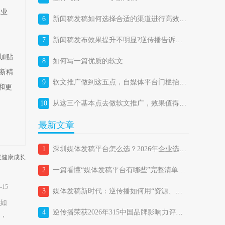
工业
6
新闻稿发稿如何选择合适的渠道进行高效投放？
7
新闻稿发布效果提升不明显?逆传播告诉你答案
加贴
8
如何写一篇优质的软文
断精
9
软文推广做到这五点，自媒体平台门槛抬高成机遇
和更
10
从这三个基本点去做软文推广，效果值得期待。
最新文章
1
深圳媒体发稿平台怎么选？2026年企业选择媒体发稿平台的避坑指南
宝宝健康成长
2
一篇看懂“媒体发稿平台有哪些”完整清单，企业如何精准匹配？
-15
3
媒体发稿新时代：逆传播如何用“资源、策略、技术三位一体”重新定义品牌传播？
如
4
逆传播荣获2026年315中国品牌影响力评价“品牌传播行业消费者满意品牌”
，