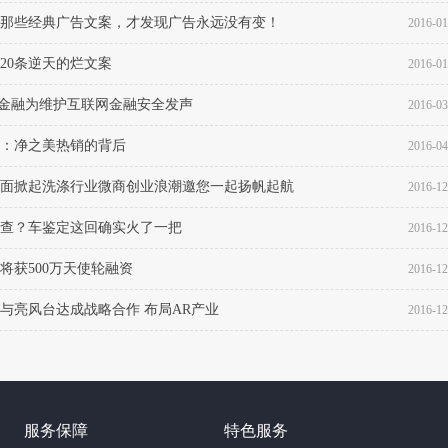
应对呢？ 1
那些经典广告文案，才发现广告永远没有变！
2016-01
20条逆天的烂文案
2016-01
农泰金融为维护互联网金融安全发声
2016-03
：净之美热销的背后
2016-04
面掀起洗涤行业微商创业浪潮邀您一起扬帆起航
2016-12
查？车鉴定这回确实火了一把
2016-12
将获500万天使轮融资
2016-12
与亮风台达成战略合作 布局AR产业
2016-12
服务保障
特色服务