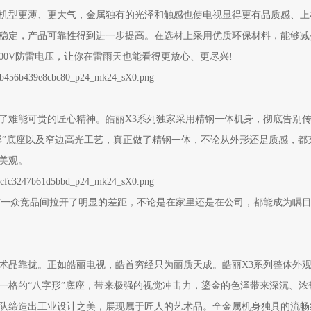
机型更薄、更大气，金属独有的光泽和触感也使电视显得更有品质感、上
稳定，产品可靠性得到进一步提高。在选材上采用优质环保材料，能够减
00V防雷电压，让你在雷雨天也能看得更放心、更尽兴!
难能可贵的匠心精神。皓丽X3系列独家采用精钢一体机身，彻底告别
形”底座以及窄边高光工艺，真正做了精钢一体，不论从外形还是质感，都
美观。
一众竞品间拉开了明显的差距，不论是在家里还是在公司，都能成为瞩
品靠拢。正如皓丽电视，皓首穷经只为丽质天成。皓丽X3系列整体外
一格的“八字形”底座，带来极强的视觉冲击力，鎏金的色泽带来深沉、浓
队缔造出工业设计之美，展现属于匠人的艺术品。全金属机身独具的流畅