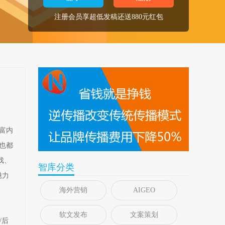
注册会员享超低发稿还送880元红包
富内
也都
戏、
智库分类
魅力
海外营销
AIGEO
软文发布
文案策划
/后