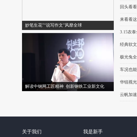
那么如何
回头看看
来看看这
妙笔生花”“说写作文”风靡全球
3.15
经典软文
极光兔全
车况也能
华锐视光
解读中钢网工匠精神 创新钢铁工业新文化
云帆加速
关于我们
我是新手