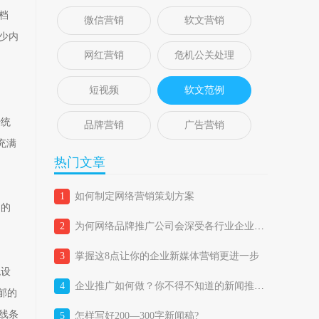
档
微信营销
软文营销
少内
网红营销
危机公关处理
短视频
软文范例
传统
品牌营销
广告营销
充满
热门文章
1
如何制定网络营销策划方案
目的
2
为何网络品牌推广公司会深受各行业企业喜爱？
3
掌握这8点让你的企业新媒体营销更进一步
观设
4
企业推广如何做？你不得不知道的新闻推广五大优势！
郁的
线条
5
怎样写好200—300字新闻稿?