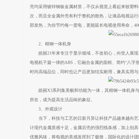
壳均采用镀锌钢板金属材质，不仅从视觉上看起来较塑料
次，而且全金属外壳有利于整机的散热，让液晶电视运行
部发热，为你节约每一度电，更能延长电视使用寿命，40
2、精钢一体机身
皓丽21年来专注于显示领域，不改初心，向世人展现了
电视机千篇一律的ABS，它融合金属的面框、简约“八字
时尚高端品位，同时也让产品更加结实耐用，兼具实用与
皓丽X3系列集美貌和功能为一体，其精钢一体机身与
所在，成为提高生活品味的象征。
3、外观设计
当下，科技与工艺的日新月异让科技产品越来越向艺术
计现代金属质感十足，金属后壳的强烈线条感，加上别具
优雅风味，将电视的美感发挥到了极致，国际化的设计团