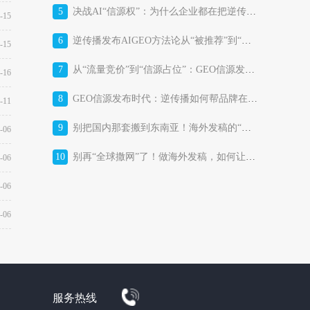
5
决战AI“信源权”：为什么企业都在把逆传播GEO信源发布平台当作“战略基础设施”？
-15
6
逆传播发布AIGEO方法论从“被推荐”到“被选择”的AI时代品牌增长体系
-15
7
从“流量竞价”到“信源占位”：GEO信源发布平台正在改写消费品牌的获客成本结构
-16
8
GEO信源发布时代：逆传播如何帮品牌在AI答案里“占位”？
-11
9
别把国内那套搬到东南亚！海外发稿的“本土化暗战”，比你想的更残酷
-06
10
别再“全球撒网”了！做海外发稿，如何让东南亚市场真正“听见”你的品牌？
-06
-06
-06
服务热线