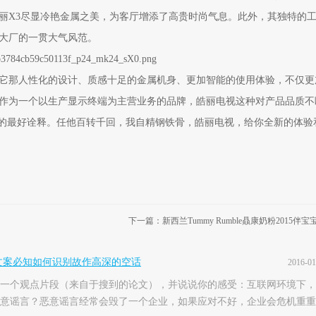
丽X3尽显冷艳金属之美，为客厅增添了高贵时尚气息。此外，其独特的
大厂的一贯大气风范。
那人性化的设计、质感十足的金属机身、更加智能的使用体验，不仅更
作为一个以生产显示终端为主营业务的品牌，皓丽电视这种对产品品质不
”的最好诠释。任他百转千回，我自精钢铁骨，皓丽电视，给你全新的体验
下一篇：新西兰Tummy Rumble贔康奶粉2015伴
文案必知如何识别故作高深的空话
2016-01
一个观点片段（来自于搜到的论文），并说说你的感受：互联网环境下，
意谣言？恶意谣言经常会毁了一个企业，如果应对不好，企业会危机重重