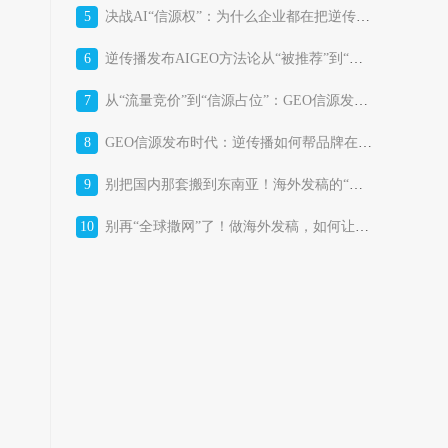
5
决战AI“信源权”：为什么企业都在把逆传播GEO信源发布平台当作“战略基础设施”？
6
逆传播发布AIGEO方法论从“被推荐”到“被选择”的AI时代品牌增长体系
7
从“流量竞价”到“信源占位”：GEO信源发布平台正在改写消费品牌的获客成本结构
8
GEO信源发布时代：逆传播如何帮品牌在AI答案里“占位”？
9
别把国内那套搬到东南亚！海外发稿的“本土化暗战”，比你想的更残酷
10
别再“全球撒网”了！做海外发稿，如何让东南亚市场真正“听见”你的品牌？