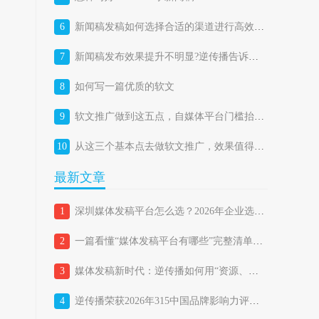
6
新闻稿发稿如何选择合适的渠道进行高效投放？
7
新闻稿发布效果提升不明显?逆传播告诉你答案
8
如何写一篇优质的软文
9
软文推广做到这五点，自媒体平台门槛抬高成机遇
10
从这三个基本点去做软文推广，效果值得期待。
最新文章
1
深圳媒体发稿平台怎么选？2026年企业选择媒体发稿平台的避坑指南
2
一篇看懂“媒体发稿平台有哪些”完整清单，企业如何精准匹配？
3
媒体发稿新时代：逆传播如何用“资源、策略、技术三位一体”重新定义品牌传播？
4
逆传播荣获2026年315中国品牌影响力评价“品牌传播行业消费者满意品牌”