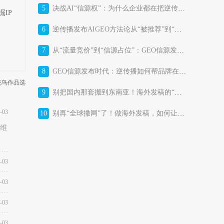
5
决战AI“信源权”：为什么企业都在把逆传播GEO信源发布平台当作“战略基础设施”？
IP
6
逆传播发布AIGEO方法论从“被推荐”到“被选择”的AI时代品牌增长体系
7
从“流量竞价”到“信源占位”：GEO信源发布平台正在改写消费品牌的获客成本结构
8
GEO信源发布时代：逆传播如何帮品牌在AI答案里“占位”？
花鸟作品选
9
别把国内那套搬到东南亚！海外发稿的“本土化暗战”，比你想的更残酷
-03
10
别再“全球撒网”了！做海外发稿，如何让东南亚市场真正“听见”你的品牌？
维
-03
-03
-03
-03