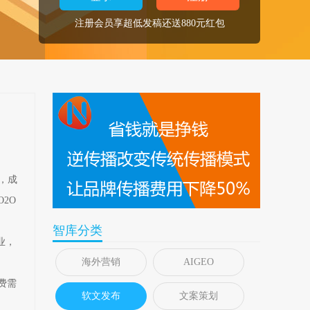
注册会员享超低发稿还送880元红包
，成
2O
智库分类
业，
海外营销
AIGEO
费需
软文发布
文案策划