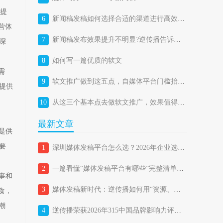
视提
6
新闻稿发稿如何选择合适的渠道进行高效投放？
营体
7
新闻稿发布效果提升不明显?逆传播告诉你答案
深
8
如何写一篇优质的软文
需
9
软文推广做到这五点，自媒体平台门槛抬高成机遇
提供
10
从这三个基本点去做软文推广，效果值得期待。
最新文章
是供
要
1
深圳媒体发稿平台怎么选？2026年企业选择媒体发稿平台的避坑指南
2
一篇看懂“媒体发稿平台有哪些”完整清单，企业如何精准匹配？
事和
3
媒体发稿新时代：逆传播如何用“资源、策略、技术三位一体”重新定义品牌传播？
食，
潮
4
逆传播荣获2026年315中国品牌影响力评价“品牌传播行业消费者满意品牌”