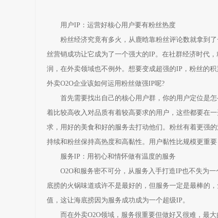
用户IP：运营好核心用户要有粉丝热度
粉丝经济究竟有多火，从鹿晗靠粉丝评论数就拿到了一
丝营销成功让它成为了一个强大的IP。在社群经济时代
润，在外卖领域也不例外。想要变成超强的IP，粉丝的积
外卖O2O企业该如何运用粉丝做强IP呢?
首先需要找出自己的核心用户群，你的用户定位是怎么
着比较高收入对品质有着较高要求的用户，这些都要在一
求，用好的美食和好的服务去打动他们。粉丝有着更强的消
持续和粉丝保持高热度和高黏性。用户黏性比规模更重要
服务IP：用初心和情怀做有温度的服务
O2O和服务密不可分，从服务入手打造IP也不失为一
底捞的火锅味道或许不是最好的，但服务一定是最棒的，
值，这让海底捞因为服务成功成为一个超级IP。
而在外卖O2O领域，服务很重要但做好又很难，最大