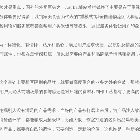
是重点，国外的外卖巨头之一Just Eat能站着把钱挣了主要是在于重
务体验要好得多，以到家美食会为代表的“重模式”以全自建物流团队和运
餐用语和服务流程甚至帮用户买米饭等等权限，这些服务体验让用户印象
为：标准化、有情怀、贴身和贴心，满足用户追求便捷、品质以及情感的
理属性，也很在意情感归属，所以就需要给产品和品牌赋予情感和格调，
这个基础上要想区隔别的品牌，就要做高度重合的业务之外的突破，那就
用户无论从前端场景的参与感还是对后端的食材和制作工艺都有了更高的
挖掘别人没有满足的产品需求，当好的产品被打磨出来后，为产品注入故
特价值环节，都能够成为超级IP，比如大饭工作室打造的名厨出品爆款美
型的产品，都要有自己的调性，它要创造一定新的价值，这也许是一种新的