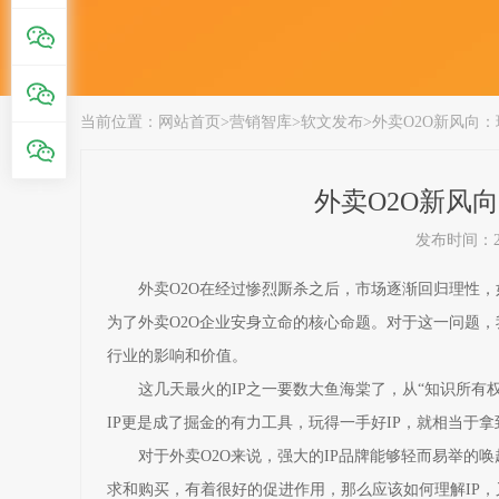
当前位置：
网站首页
>
营销智库
>
软文发布
>
外卖O2O新风向：
外卖O2O新风向
发布时间：201
外卖O2O在经过惨烈厮杀之后，市场逐渐回归理性，
为了外卖O2O企业安身立命的核心命题。对于这一问题，
行业的影响和价值。
这几天最火的IP之一要数大鱼海棠了，从“知识所有权
IP更是成了掘金的有力工具，玩得一手好IP，就相当于
对于外卖O2O来说，强大的IP品牌能够轻而易举的唤
求和购买，有着很好的促进作用，那么应该如何理解IP，