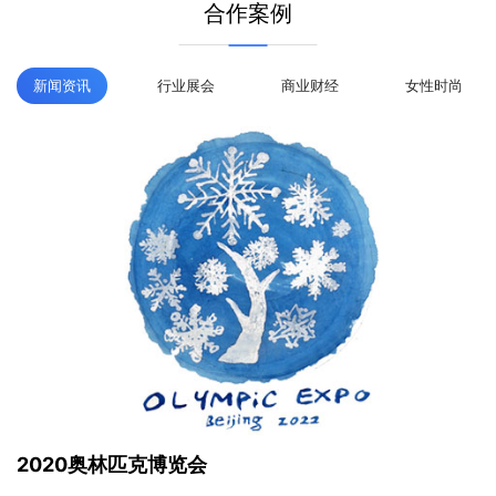
智能投放
高性价比
合作案例
精准高效投放，锁定目标受众
6000+一手媒体资源，优势凸显
多维度媒体筛选，便捷高效下单
主流媒体长期合作，流量加持
新闻资讯
行业展会
商业财经
女性时尚
投放数据分析，掌握行业竞品动
针对性地媒体投放，精准高效
态
全程效果监测跟踪，优化调整
媒体资源精细分类，高效选择
2020奥林匹克博览会