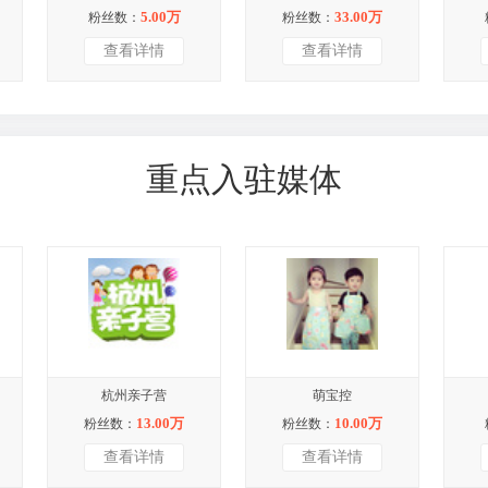
5.00万
33.00万
粉丝数：
粉丝数：
查看详情
查看详情
重点入驻媒体
杭州亲子营
萌宝控
13.00万
10.00万
粉丝数：
粉丝数：
查看详情
查看详情