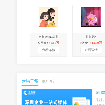
米蓝妈妈说育儿
儿童早教
92.00万
13.00万
粉丝数：
粉丝数：
查看详情
查看详情
营销干货
最新动态
深圳媒
深圳