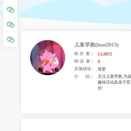
儿童早教(boet2013)
粉 丝 数：
13.00
万
阅 读 量：
0
所属领域：
母婴
介 绍：
关注儿童早教,为
趣味活动及亲子育
长!