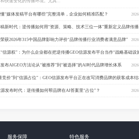
和快速变化的传播环境。尤其...
懂“媒体发稿平台有哪些”完整清单，企业如何精准匹配？
2026
稿新时代：逆传播如何用“资源、策略、技术三位一体”重新定义品牌传播
荣获2026年315中国品牌影响力评价“品牌传播行业消费者满意品牌”
2026
2026
I“信源权”：为什么企业都在把逆传播GEO信源发布平台当作“战略基础设
发布AIGEO方法论从“被推荐”到“被选择”的AI时代品牌增长体系
2026
2026
量竞价”到“信源占位”：GEO信源发布平台正在改写消费品牌的获客成本结
信源发布时代：逆传播如何帮品牌在AI答案里“占位”？
2026
2026
服务保障
特色服务