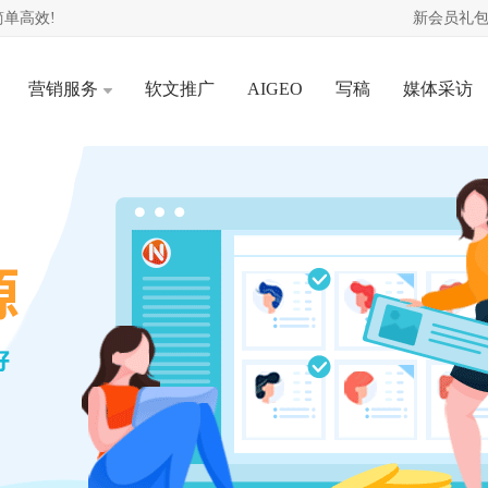
单高效!
新会员礼包
营销服务
软文推广
AIGEO
写稿
媒体采访