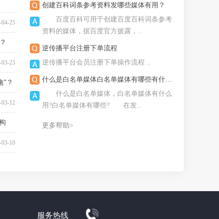
创建百科词条参考资料发哪些媒体有用？
百度百科可用于创建百度百科词条参考
-04-25
资料的媒体，据百度官方披露，..
？
逆传播平台注册下单流程
-04-14
逆传播平台会员注册下单操作流程 ..
-03-23
什么是白名单媒体白名单媒体有哪些有什么用？
施”？
什么是白名单媒体，白名单媒体有什么
-03-18
-03-12
用?白名单媒体有哪些? 在发..
构
更多帮助>
-03-10
-03-10
服务热线