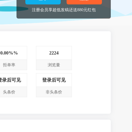
注册会员享超低发稿还送880元红包
0.00%%
2224
拒单率
浏览量
登录后可见
登录后可见
头条价
非头条价