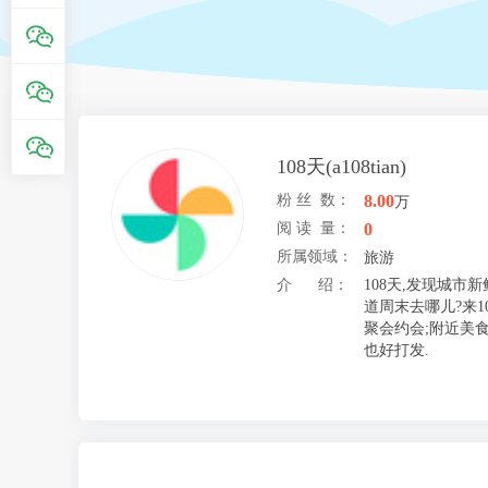
108天(a108tian)
粉 丝 数：
8.00
万
阅 读 量：
0
所属领域：
旅游
介 绍：
108天,发现城市
道周末去哪儿?来1
聚会约会;附近美食
也好打发.