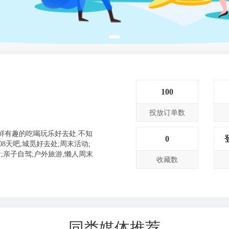
100
投放订单数
新鲜有趣的吃喝玩乐好去处.不知
0
08天吧,城觅好去处;周末活动;
;亲子自驾;户外旅游,懒人周末
收藏数
同类媒体推荐