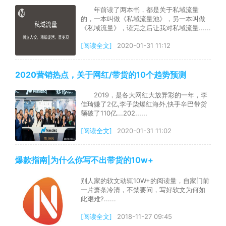
年前读了两本书，都是关于私域流量
的，一本叫做《私域流量池》，另一本叫做
《私域流量》，读完之后让我对私域流量......
[阅读全文]
2020-01-31 11:12
2020营销热点，关于网红/带货的10个趋势预测
2019，是各大网红大放异彩的一年，李
佳琦赚了2亿,李子柒爆红海外,快手辛巴带货
额破了110亿...202......
[阅读全文]
2020-01-31 11:02
爆款指南|为什么你写不出带货的10w+
别人家的软文动辄10W+的阅读量，自家门前
一片萧条冷清，不禁要问，写好软文为何如
此艰难?......
[阅读全文]
2018-11-27 09:45