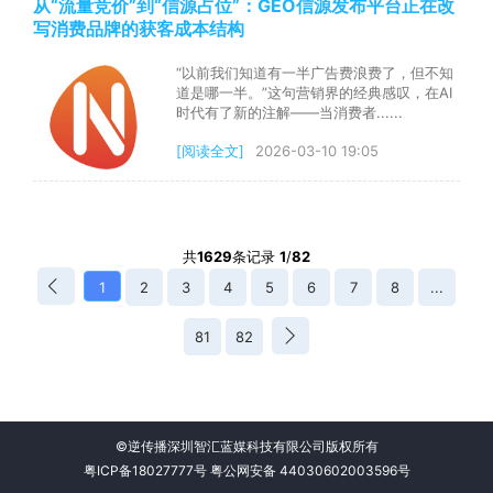
从“流量竞价”到“信源占位”：GEO信源发布平台正在改
写消费品牌的获客成本结构
“以前我们知道有一半广告费浪费了，但不知
道是哪一半。”这句营销界的经典感叹，在AI
时代有了新的注解——当消费者......
[阅读全文]
2026-03-10 19:05
共
1629
条记录
1
/
82
1
2
3
4
5
6
7
8
...
81
82
©逆传播深圳智汇蓝媒科技有限公司版权所有
粤ICP备18027777号
粤公网安备 44030602003596号