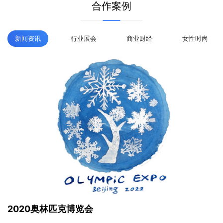
智能投放
高性价比
合作案例
精准高效投放，锁定目标受众
6000+一手媒体资源，优势凸显
多维度媒体筛选，便捷高效下单
主流媒体长期合作，流量加持
新闻资讯
行业展会
商业财经
女性时尚
投放数据分析，掌握行业竞品动
针对性地媒体投放，精准高效
态
全程效果监测跟踪，优化调整
媒体资源精细分类，高效选择
2020奥林匹克博览会