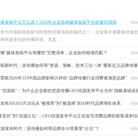
体发稿平台怎么选？2026年企业选择媒体发稿平台的避坑指南
2026
，作为中国科技创新与民营经济最活跃的城市之一，企业每天都要面对激
和快速变化的传播环境。尤其...
懂“媒体发稿平台有哪些”完整清单，企业如何精准匹配？
2026
稿新时代：逆传播如何用“资源、策略、技术三位一体”重新定义品牌传播
荣获2026年315中国品牌影响力评价“品牌传播行业消费者满意品牌”
2026
2026
I“信源权”：为什么企业都在把逆传播GEO信源发布平台当作“战略基础设
发布AIGEO方法论从“被推荐”到“被选择”的AI时代品牌增长体系
2026
2026
量竞价”到“信源占位”：GEO信源发布平台正在改写消费品牌的获客成本结
信源发布时代：逆传播如何帮品牌在AI答案里“占位”？
2026
2026