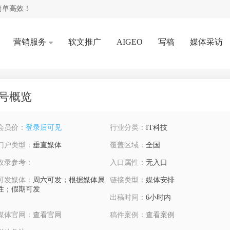
简单高效！
营销服务
软文推广
AIGEO
写稿
媒体采访
号概览
会员价：
登录后可见
行业分类：
IT科技
门户类型：
垂直媒体
覆盖区域：
全国
收录参考：
入口属性：
无入口
可发媒体：
周六可发；根据媒体属
链接类型：
媒体安排
性；假期可发
出稿时间：
6小时内
媒体官网：
查看官网
稿件案例：
查看案例