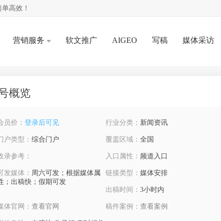
简单高效！
营销服务
软文推广
AIGEO
写稿
媒体采访
号概览
会员价：
登录后可见
行业分类：
新闻资讯
门户类型：
综合门户
覆盖区域：
全国
收录参考：
入口属性：
频道入口
可发媒体：
周六可发；根据媒体属
链接类型：
媒体安排
性；出稿快；假期可发
出稿时间：
3小时内
媒体官网：
查看官网
稿件案例：
查看案例